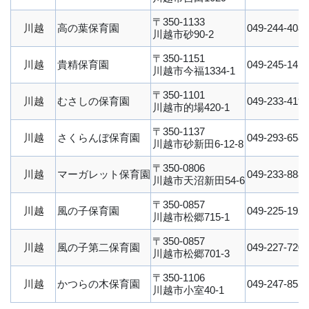
〒350-1133
川越
高の葉保育園
049-244-4080
川越市砂90-2
〒350-1151
川越
貴精保育園
049-245-1413
川越市今福1334-1
〒350-1101
川越
むさしの保育園
049-233-4193
川越市的場420-1
〒350-1137
川越
さくらんぼ保育園
049-293-6581
川越市砂新田6-12-8
〒350-0806
川越
マーガレット保育園
049-233-8882
川越市天沼新田54-6
〒350-0857
川越
風の子保育園
049-225-1928
川越市松郷715-1
〒350-0857
川越
風の子第二保育園
049-227-7200
川越市松郷701-3
〒350-1106
川越
かつらの木保育園
049-247-8555
川越市小室40-1