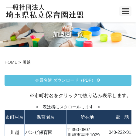
加盟園一覧
HOME
>
川越
会員名簿 ダウンロード（PDF）
※市町村名をクリックで絞り込み表示します。
< 表は横にスクロールします >
市町村名
保育園名
所在地
電 話
〒350-0807
川越
バンビ保育園
049-232-9155
川越市吉田1029