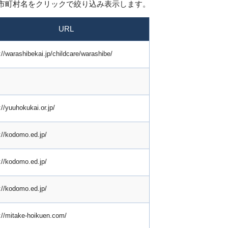
市町村名をクリックで絞り込み表示します。
URL
://warashibekai.jp/childcare/warashibe/
://yuuhokukai.or.jp/
://kodomo.ed.jp/
://kodomo.ed.jp/
://kodomo.ed.jp/
://mitake-hoikuen.com/