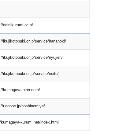
://dainikurumi.or.jp/
://ikujikotobuki.or.jp/service/hananoki/
://ikujikotobuki.or.jp/service/nyujien/
://ikujikotobuki.or.jp/service/esite/
://kumagaya-airin.com/
://r.goope.jp/hoshinomiya/
//kumagaya-kurumi.net/index.html